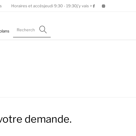
s
Horaires et accès
jeudi
9:30 - 19:30
j'y vais >
plans
votre demande.