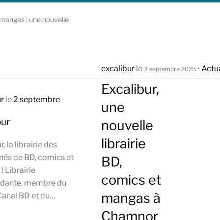
 mangas : une nouvelle
excalibur
le
•
Actua
3 septembre 2025
Excalibur,
ur
le
2 septembre
une
bur
nouvelle
librairie
, la librairie des
nés de BD, comics et
BD,
 Librairie
comics et
dante, membre du
mangas à
Canal BD et du…
Chamnor