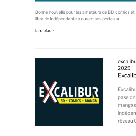
Bonne nouvelle pour les amateurs de BD, comics et
librairie indépendante a ouvert ses portes au…
Lire plus >
excalib
2025
•
Excali
Excalibur
passion
mangas !
indépen
réseau 