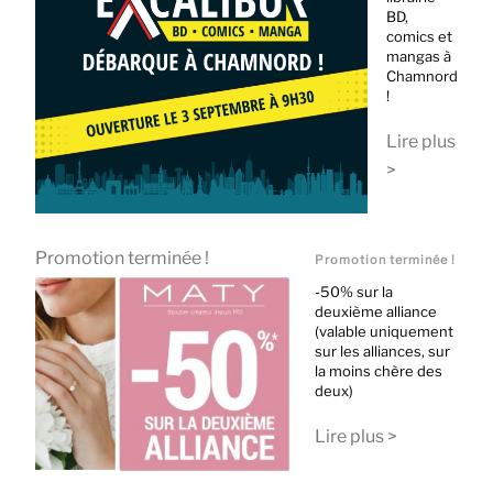
BD,
comics et
mangas à
Chamnord
!
Lire plus
>
Promotion terminée !
Promotion terminée !
-50% sur la
deuxième alliance
(valable uniquement
sur les alliances, sur
la moins chère des
deux)
Lire plus >