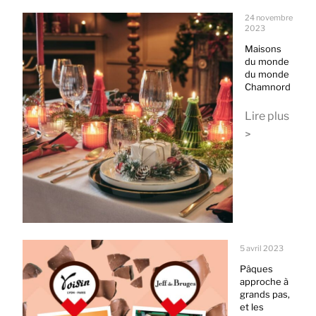
24 novembre
2023
Maisons
du monde
du monde
Chamnord
Lire plus
>
5 avril 2023
Pâques
approche à
grands pas,
et les