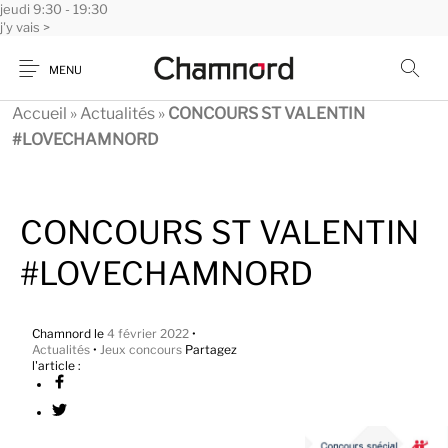
jeudi
Panneau de gestion des cookies
9:30 - 19:30
j'y vais >
MENU
Accueil
»
Actualités
»
CONCOURS ST VALENTIN
#LOVECHAMNORD
CONCOURS ST VALENTIN
#LOVECHAMNORD
Chamnord
le
4 février 2022
•
Actualités
•
Jeux concours
Partagez
l'article :