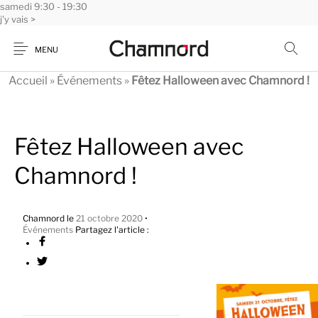
samedi
Panneau de gestion des cookies
9:30 - 19:30
j'y vais >
MENU
Accueil
»
Événements
»
Fêtez Halloween avec Chamnord !
Fêtez Halloween avec
Chamnord !
Chamnord
le
21 octobre 2020
•
Événements
Partagez l'article :