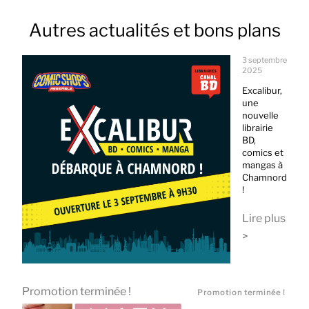
Autres actualités et bons plans
3 septembre
2025
Excalibur,
une
nouvelle
librairie
BD,
comics et
mangas à
Chamnord
!
Lire plus
>
Promotion terminée !
Promotion terminée !