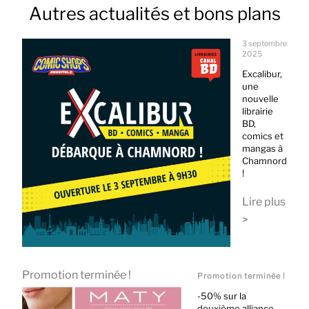
Autres actualités et bons plans
3 septembre
2025
Excalibur,
une
nouvelle
librairie
BD,
comics et
mangas à
Chamnord
!
Lire plus
>
Promotion terminée !
Promotion terminée !
-50% sur la
deuxième alliance