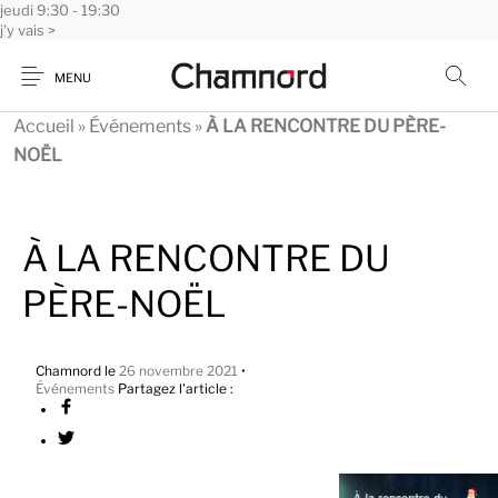
jeudi
Panneau de gestion des cookies
9:30 - 19:30
j'y vais >
MENU
Accueil
»
Événements
»
À LA RENCONTRE DU PÈRE-
NOËL
À LA RENCONTRE DU
PÈRE-NOËL
Chamnord
le
26 novembre 2021
•
Événements
Partagez l'article :