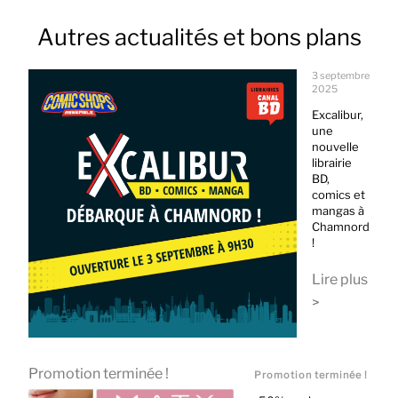
Autres actualités et bons plans
3 septembre
2025
Excalibur,
une
nouvelle
librairie
BD,
comics et
mangas à
Chamnord
!
Lire plus
>
Promotion terminée !
Promotion terminée !