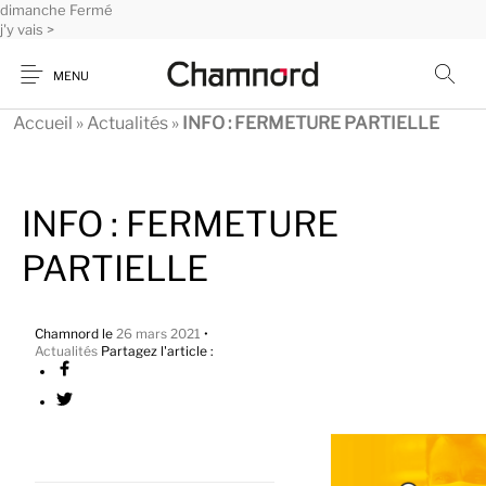
dimanche
Panneau de gestion des cookies
Fermé
j'y vais >
MENU
Accueil
»
Actualités
»
INFO : FERMETURE PARTIELLE
INFO : FERMETURE
PARTIELLE
Chamnord
le
26 mars 2021
•
Actualités
Partagez l'article :