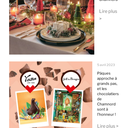
Lire plus
>
5 avril 2023
Pâques
approche à
grands pas,
et les
chocolatiers
de
Chamnord
sont à
l’honneur !
Lire plus >