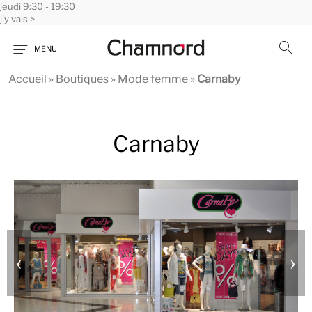
jeudi
Panneau de gestion des cookies
9:30 - 19:30
j'y vais >
MENU
Accueil
»
Boutiques
»
Mode femme
»
Carnaby
Carnaby
‹
›