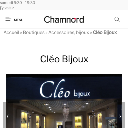
samedi
Panneau de gestion des cookies
9:30 - 19:30
j'y vais >
MENU
Accueil
»
Boutiques
»
Accessoires, bijoux
»
Cléo Bijoux
Cléo Bijoux
‹
›