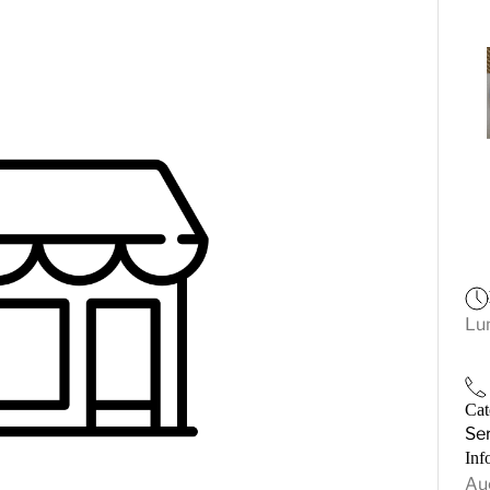
Lu
Cat
Ser
Inf
Au