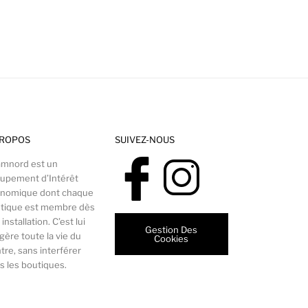
PROPOS
SUIVEZ-NOUS
mnord est un
upement d’Intérêt
nomique dont chaque
tique est membre dès
installation. C’est lui
Gestion Des
 gère toute la vie du
Cookies
tre, sans interférer
s les boutiques.