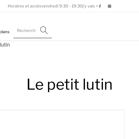
Horaires et accès
vendredi
9:30 - 19:30
j'y vais >
plans
lutin
Le petit lutin