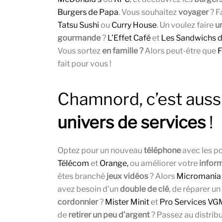
Burgers de Papa
. Vous souhaitez
voyager
? F
Tatsu Sushi
ou
Curry House
. Un voulez faire
u
gourmande
?
L’Effet Café
et
Les Sandwichs d
Vous sortez
en famille ?
Alors peut-être que
F
fait pour vous !
Chamnord, c’est auss
univers de services
!
Optez pour un nouveau
téléphone
avec les p
Télécom
et
Orange,
ou améliorer votre
infor
êtes branché
jeux vidéos
? Alors
Micromania
avez besoin d’un
double de clé
, de réparer u
cordonnier
?
Mister Minit
et
Pro Services V
de
retirer un peu d’argent
? Passez au distribu