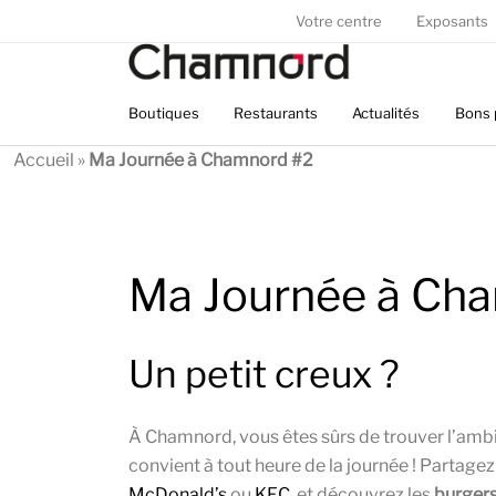
Panneau de gestion des cookies
Votre centre
Exposants
Boutiques
Restaurants
Actualités
Bons 
Accueil
»
Ma Journée à Chamnord #2
Ma Journée à Ch
Un petit creux ?
À Chamnord, vous êtes sûrs de trouver l’ambia
convient à tout heure de la journée ! Partage
McDonald’s
ou
KFC
, et découvrez les
burger