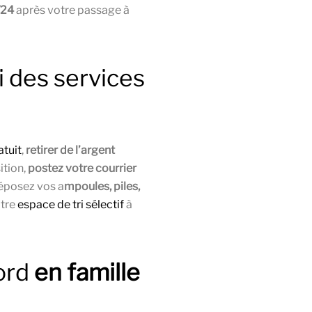
/24
après votre passage à
i des services
atuit
,
retirer de l’argent
ition,
postez votre courrier
éposez vos a
mpoules, piles,
tre
espace de tri sélectif
à
ord
en famille