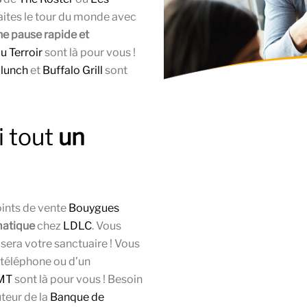
aites le tour du monde avec
ne pause rapide et
u Terroir
sont là pour vous !
lunch
et
Buffalo Grill
sont
i tout
un
oints de vente
Bouygues
matique
chez
LDLC
. Vous
sera votre sanctuaire ! Vous
n téléphone ou d’un
GMT
sont là pour vous ! Besoin
teur de la
Banque de