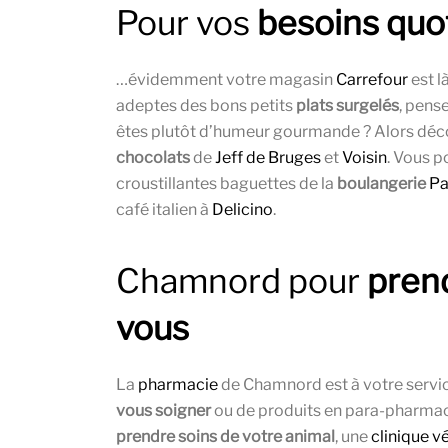
Pour vos
besoins quot
…évidemment votre magasin
Carrefour
est l
adeptes des bons petits
plats surgelés
, pens
êtes plutôt d’humeur gourmande ? Alors déc
chocolats
de
Jeff de Bruges
et
Voisin
. Vous 
croustillantes baguettes de la
boulangerie
Pa
café italien à
Delicino
.
Chamnord pour
pren
vous
La
pharmacie
de Chamnord est à votre servic
vous soigner
ou de produits en para-pharmacie.
prendre soins de votre animal
, une
clinique v