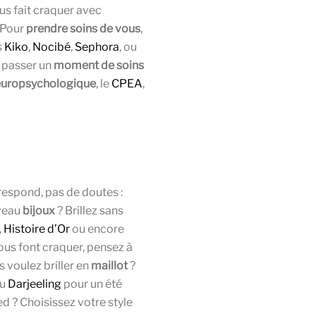
us fait craquer avec
. Pour
prendre soins de vous
,
s
Kiko
,
Nocibé
,
Sephora
, ou
 passer un
moment de soins
europsychologique
, le
CPEA
,
respond, pas de doutes :
uveau
bijoux
? Brillez sans
,
Histoire d’Or
ou encore
ous font craquer, pensez à
s voulez briller en
maillot
?
u
Darjeeling
pour un été
ed ? Choisissez votre style