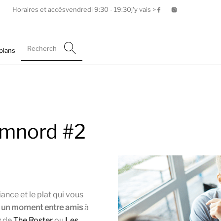
Horaires et accès
vendredi
9:30 - 19:30
j'y vais >
plans
amnord #2
nce et le plat qui vous
z
un moment entre amis
à
s
de
The Roster
ou
Les