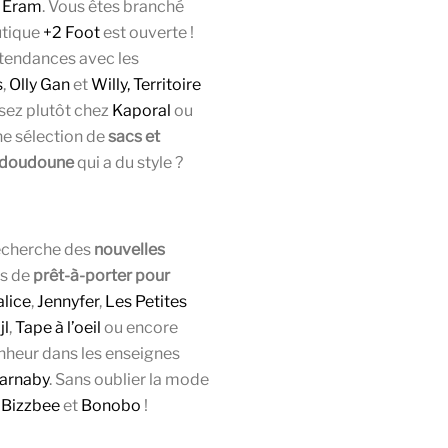
u
Eram
. Vous êtes branché
utique
+2 Foot
est ouverte !
 tendances avec les
s
,
Olly Gan
et
Willy, Territoire
sez plutôt chez
Kaporal
ou
e sélection de
sacs et
doudoune
qui a du style ?
recherche des
nouvelles
es de
prêt-à-porter pour
alice
,
Jennyfer
,
Les Petites
jl
,
Tape à l’oeil
ou encore
nheur dans les enseignes
arnaby
. Sans oublier la mode
c
Bizzbee
et
Bonobo
!