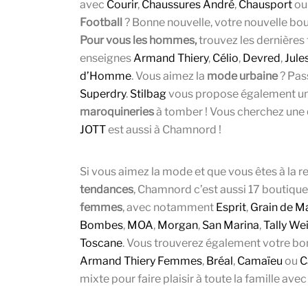
avec
Courir
,
Chaussures André
,
Chausport
o
Football
? Bonne nouvelle, votre nouvelle bo
Pour vous les hommes,
trouvez les dernières
enseignes
Armand Thiery
,
Célio
,
Devred
,
Jule
d’Homme
. Vous aimez la
mode urbaine
? Pas
Superdry
.
Stilbag
vous propose également un
maroquineries
à tomber ! Vous cherchez une
JOTT
est aussi à Chamnord !
Si vous aimez la mode et que vous êtes à la 
tendances
, Chamnord c’est aussi 17 boutiqu
femmes
, avec notamment
Esprit
,
Grain de M
Bombes
,
MOA
,
Morgan
,
San Marina
,
Tally Wei
Toscane
. Vous trouverez également votre bo
Armand Thiery Femmes
,
Bréal
,
Camaïeu
ou
C
mixte pour faire plaisir à toute la famille ave