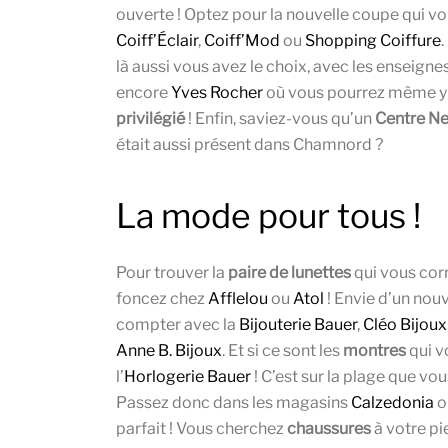
ouverte ! Optez pour la nouvelle coupe qui vo
Coiff’Éclair
,
Coiff’Mod
ou
Shopping Coiffure
là aussi vous avez le choix, avec les enseigne
encore
Yves Rocher
où vous pourrez même y
privilégié
! Enfin, saviez-vous qu’un
Centre N
était aussi présent dans Chamnord ?
La mode pour tous !
Pour trouver la
paire de lunettes
qui vous cor
foncez chez
Afflelou
ou
Atol
! Envie d’un no
compter avec la
Bijouterie Bauer
,
Cléo Bijoux
Anne B. Bijoux
. Et si ce sont les
montres
qui v
l’
Horlogerie Bauer
! C’est sur la plage que vou
Passez donc dans les magasins
Calzedonia
o
parfait ! Vous cherchez
chaussures
à votre pi