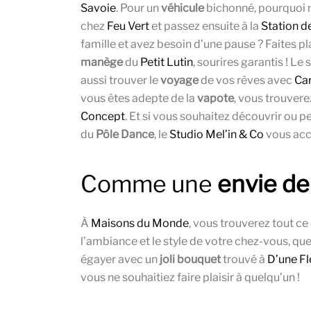
Savoie
. Pour un
véhicule
bichonné, pourquoi 
chez
Feu Vert
et passez ensuite à la
Station d
famille et avez besoin d’une pause ? Faites pl
manège
du
Petit Lutin
, sourires garantis ! L
aussi trouver le
voyage
de vos rêves avec
Ca
vous êtes adepte de la
vapote
, vous trouvere
Concept
. Et si vous souhaitez découvrir ou p
du
Pôle Dance
, le
Studio Mel’in & Co
vous accu
Comme une
envie de
À
Maisons du Monde
, vous trouverez tout ce
l’ambiance et le style de votre chez-vous, q
égayer avec un
joli bouquet
trouvé à
D’une Fle
vous ne souhaitiez faire plaisir à quelqu’un !