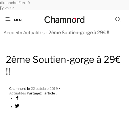
dimanche
Panneau de gestion des cookies
Fermé
j'y vais >
MENU
Accueil
»
Actualités
»
2ème Soutien-gorge à 29€ !!
2ème Soutien-gorge à 29€
!!
Chamnord
le
22 octobre 2019
•
Actualités
Partagez l'article :