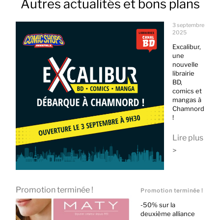
Autres actualités et bons plans
3 septembre
2025
Excalibur,
une
nouvelle
librairie
BD,
comics et
mangas à
Chamnord
!
Lire plus
>
Promotion terminée !
Promotion terminée !
-50% sur la
deuxième alliance