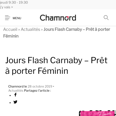
jeudi
Panneau de gestion des cookies
9:30 - 19:30
j'y vais >
MENU
Accueil
»
Actualités
»
Jours Flash Carnaby – Prêt à porter
Féminin
Jours Flash Carnaby – Prêt
à porter Féminin
Chamnord
le
28 octobre 2019
•
Actualités
Partagez l'article :