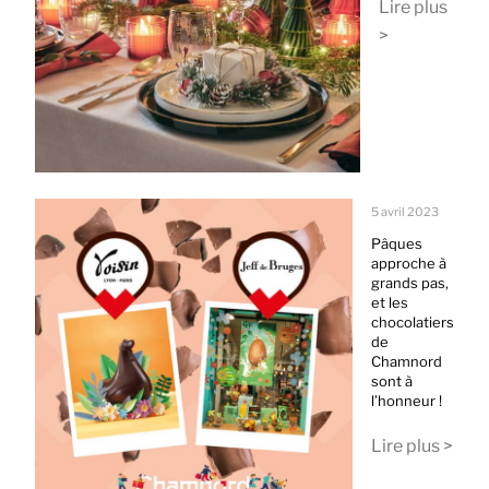
Lire plus
>
5 avril 2023
Pâques
approche à
grands pas,
et les
chocolatiers
de
Chamnord
sont à
l’honneur !
Lire plus >