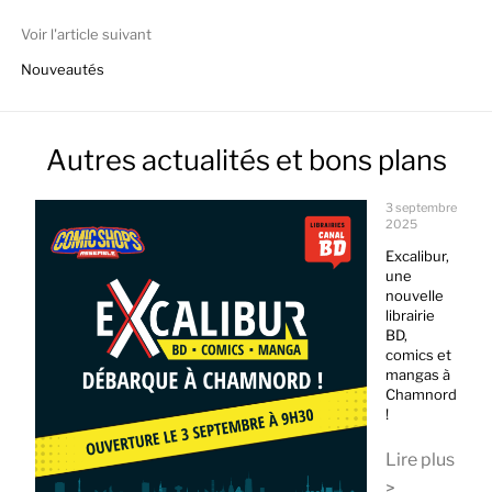
Voir l'article suivant
Nouveautés
Autres actualités et bons plans
3 septembre
2025
Excalibur,
une
nouvelle
librairie
BD,
comics et
mangas à
Chamnord
!
Lire plus
>